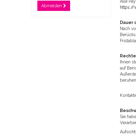
Alle Pay
Abmelden
https:/
Dauer 
Nach vol
Berücks
Fristab
Rechte
Ihnen s
auf Beri
Außerdem
beruhen
Kontakt
Beschw
Sie hab
Verarbe
Aufsich