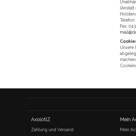
Unabhän
(Anstalt
Holstens
Telefon
Fax: 04
mail@da
Cookie
Unsere I
abgelegt
machen.
Cookies
AxolotlZ
Mein A
Zahlung und Versand
Mein Ac