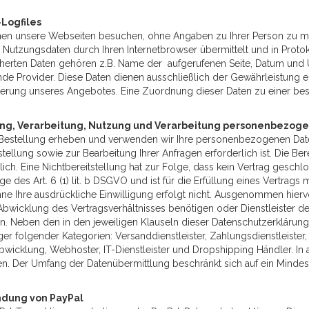
Logfiles
nen unsere Webseiten besuchen, ohne Angaben zu Ihrer Person zu ma
Nutzungsdaten durch Ihren Internetbrowser übermittelt und in Protok
herten Daten gehören z.B. Name der aufgerufenen Seite, Datum und 
de Provider. Diese Daten dienen ausschließlich der Gewährleistung e
erung unseres Angebotes. Eine Zuordnung dieser Daten zu einer best
ng, Verarbeitung, Nutzung und Verarbeitung personenbezoge
 Bestellung erheben und verwenden wir Ihre personenbezogenen Daten
stellung sowie zur Bearbeitung Ihrer Anfragen erforderlich ist. Die Ber
lich. Eine Nichtbereitstellung hat zur Folge, dass kein Vertrag geschl
e des Art. 6 (1) lit. b DSGVO und ist für die Erfüllung eines Vertrags 
hne Ihre ausdrückliche Einwilligung erfolgt nicht. Ausgenommen hiervo
Abwicklung des Vertragsverhältnisses benötigen oder Dienstleister d
n. Neben den in den jeweiligen Klauseln dieser Datenschutzerklärun
r folgender Kategorien: Versanddienstleister, Zahlungsdienstleister, W
bwicklung, Webhoster, IT-Dienstleister und Dropshipping Händler. In al
n. Der Umfang der Datenübermittlung beschränkt sich auf ein Minde
dung von PayPal