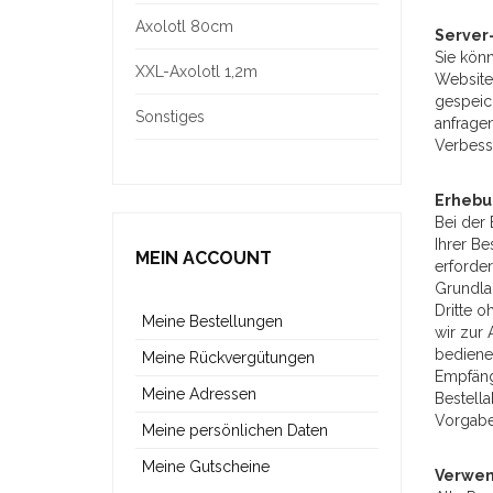
Axolotl 80cm
Server-
Sie kön
XXL-Axolotl 1,2m
Website 
gespeic
Sonstiges
anfragen
Verbess
Erhebu
Bei der
Ihrer Be
MEIN ACCOUNT
erforder
Grundlag
Dritte o
Meine Bestellungen
wir zur 
bediene
Meine Rückvergütungen
Empfänge
Meine Adressen
Bestella
Vorgabe
Meine persönlichen Daten
Meine Gutscheine
Verwen