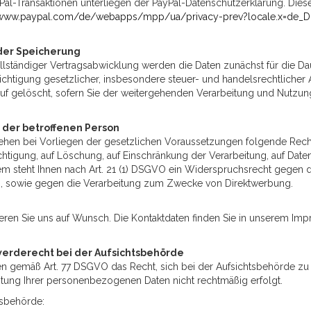
Pal-Transaktionen unterliegen der PayPal-Datenschutzerklärung. Diese 
/www.paypal.com/de/webapps/mpp/ua/privacy-prev?locale.x=de_D
der Speicherung
lständiger Vertragsabwicklung werden die Daten zunächst für die Dau
ichtigung gesetzlicher, insbesondere steuer- und handelsrechtlicher
lauf gelöscht, sofern Sie der weitergehenden Verarbeitung und Nutzu
 der betroffenen Person
tehen bei Vorliegen der gesetzlichen Voraussetzungen folgende Recht
chtigung, auf Löschung, auf Einschränkung der Verarbeitung, auf Daten
 steht Ihnen nach Art. 21 (1) DSGVO ein Widerspruchsrecht gegen die
, sowie gegen die Verarbeitung zum Zwecke von Direktwerbung.
ieren Sie uns auf Wunsch. Die Kontaktdaten finden Sie in unserem Im
erderecht bei der Aufsichtsbehörde
en gemäß Art. 77 DSGVO das Recht, sich bei der Aufsichtsbehörde zu 
itung Ihrer personenbezogenen Daten nicht rechtmäßig erfolgt.
tsbehörde: